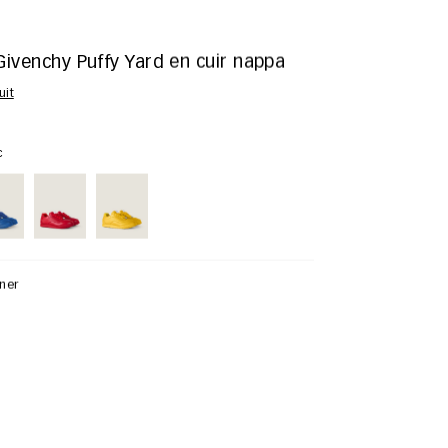
ivenchy Puffy Yard en cuir nappa
uit
c
nner