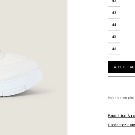
42
43
44
45
46
AJOUTER AU
Paiement en plus
Expédition & re
Contactez-nou