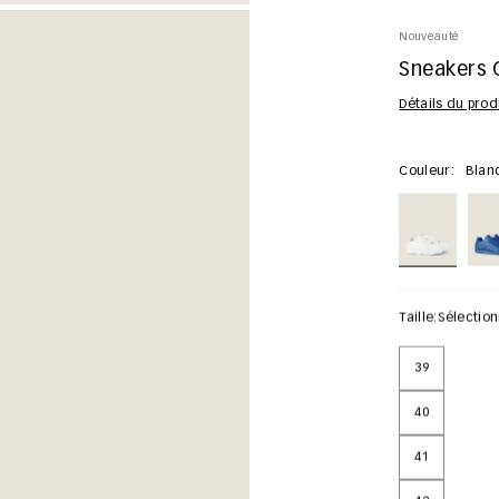
Nouveauté
Sneakers G
Détails du prod
Couleur:
Blan
Taille:
Sélectio
39
40
41