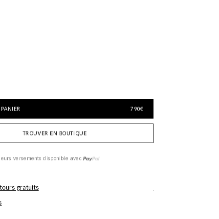
 PANIER
790€
TROUVER EN BOUTIQUE
ieurs versements disponible avec
tours gratuits
Informations d'entreti
s