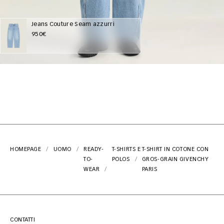
Jeans Couture Seam azzurri
950€
HOMEPAGE
UOMO
READY-
T-SHIRTS E
T-SHIRT IN COTONE CON
TO-
POLOS
GROS-GRAIN GIVENCHY
WEAR
PARIS
CONTATTI