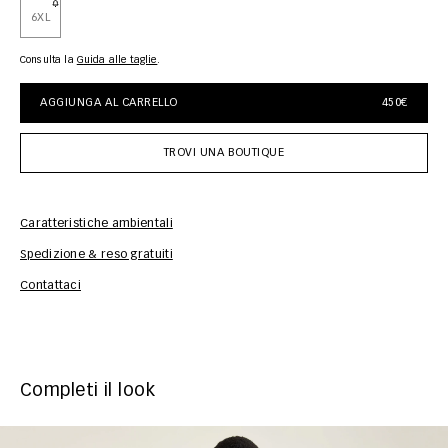
6XL
Consulta la
guida alle taglie
AGGIUNGA AL CARRELLO
450€
TROVI UNA BOUTIQUE
Caratteristiche ambientali
Spedizione & reso gratuiti
Inf
Contattaci
Completi il look