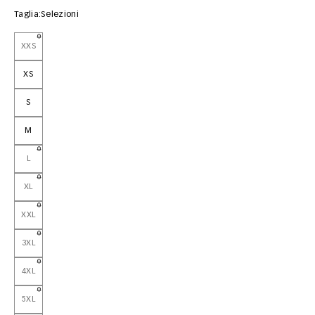
Taglia:
Selezioni
XXS
XS
S
M
L
XL
XXL
3XL
4XL
5XL