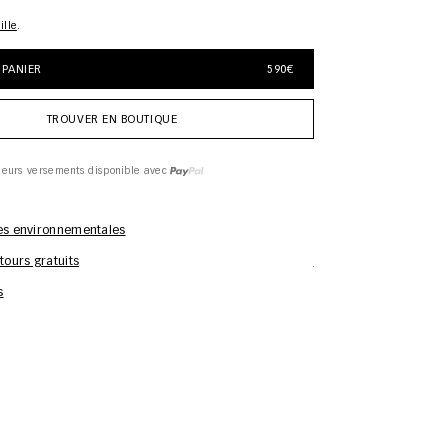
ille
 PANIER
590€
TROUVER EN BOUTIQUE
ieurs versements disponible avec
es environnementales
tours gratuits
Informations d'entreti
s