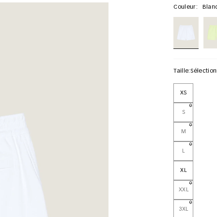
Couleur:
Blan
Taille:
Sélectio
XS
S
M
L
XL
XXL
3XL