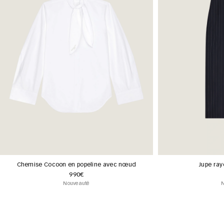
Chemise Cocoon en popeline avec nœud
Jupe ray
990€
Nouveauté