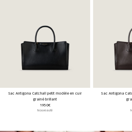
Sac Antigona Catchall petit modèle en cuir
Sac Antigona Catc
grainé brillant
gra
1950€
Nouveauté