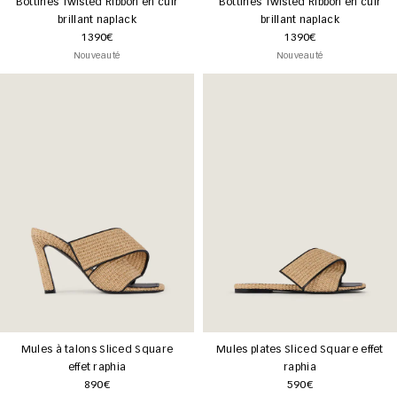
Bottines Twisted Ribbon en cuir
Bottines Twisted Ribbon en cuir
brillant naplack
brillant naplack
1390€
1390€
Nouveauté
Nouveauté
Mules à talons Sliced Square
Mules plates Sliced Square effet
effet raphia
raphia
890€
590€