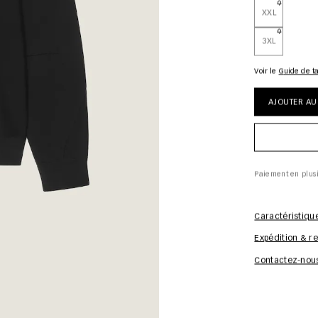
XXL
3XL
Voir le
guide de ta
AJOUTER AU
Paiement en plus
Caractéristiqu
Expédition & re
Contactez-nou