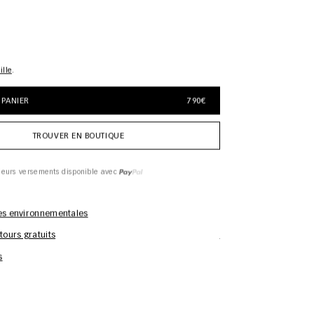
ille
 PANIER
790€
TROUVER EN BOUTIQUE
ieurs versements disponible avec
es environnementales
tours gratuits
Informations d'entreti
s