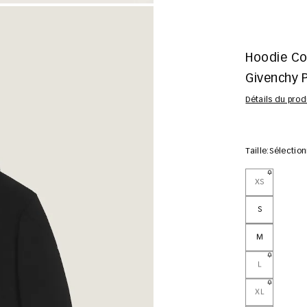
Hoodie Co
Givenchy P
Détails du prod
Taille:
Sélectio
XS
S
M
L
XL