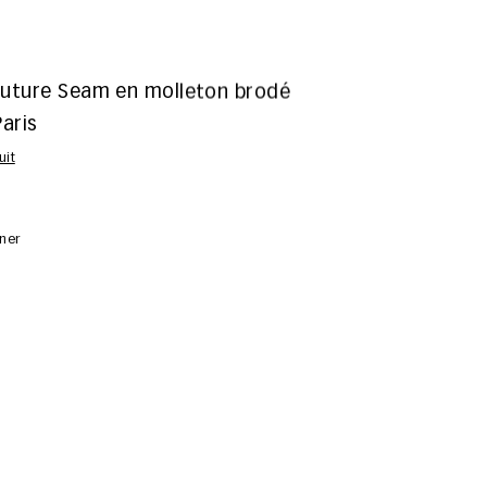
uture Seam en molleton brodé
aris
uit
nner