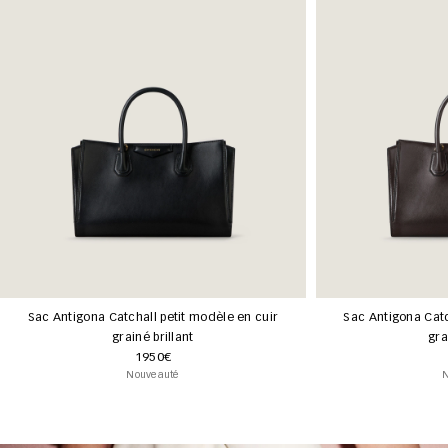
Sac Antigona Catchall petit modèle en cuir
Sac Antigona Catc
grainé brillant
gra
1950€
Nouveauté