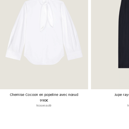
Chemise Cocoon en popeline avec nœud
Jupe ray
990€
Nouveauté