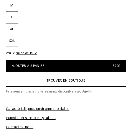
M
L
XL
XXL
Voir le
guide de taille
AJOUTER AU PANIER
890€
TROUVER EN BOUTIQUE
Paiement en plusieurs versements disponible avec
Caractéristiques environnementales
Expédition & retours gratuits
Inf
Contactez-nous