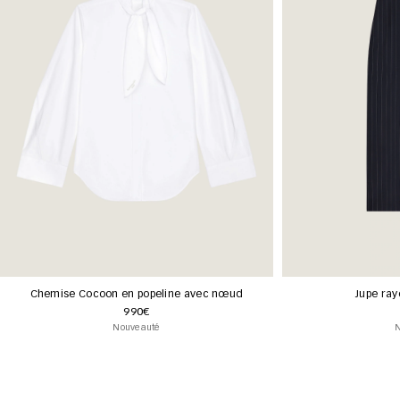
Chemise Cocoon en popeline avec nœud
Jupe ray
990€
Nouveauté