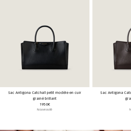
Sac Antigona Catchall petit modèle en cuir
Sac Antigona Catc
grainé brillant
gra
1950€
Nouveauté