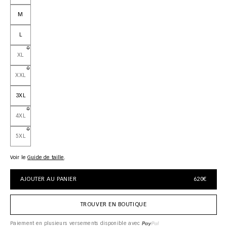
M
L
XL
XXL
3XL
4XL
5XL
Voir le
guide de taille
AJOUTER AU PANIER
620€
TROUVER EN BOUTIQUE
Paiement en plusieurs versements disponible avec