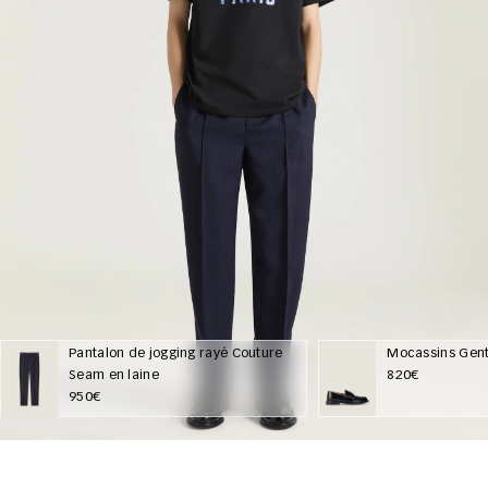
Pantalon de jogging rayé Couture
Mocassins Gent
Seam en laine
820€
950€