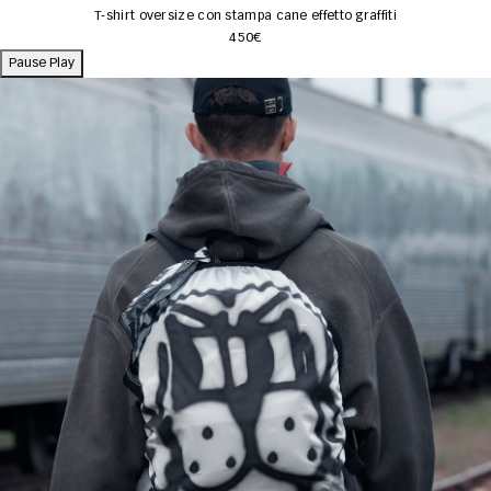
T-shirt oversize con stampa cane effetto graffiti
450€
Pause
Play