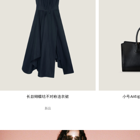
长款蝴蝶结不对称连衣裙
小号Antig
新品