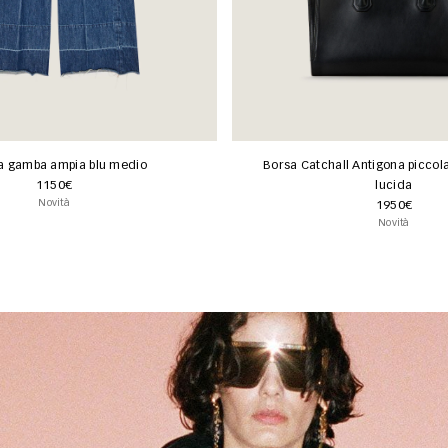
a gamba ampia blu medio
Borsa Catchall Antigona piccola 
1150€
lucida
Novità
1950€
Novità