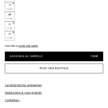
38
IT 42
40
IT 44
42
IT 46
44
IT 48
Consulta la
guida alle taglie
AGGIUNGA AL CARRELLO
7000€
TROVI UNA BOUTIQUE
Caratteristiche ambientali
Spedizione & reso gratuiti
Inf
Contattaci