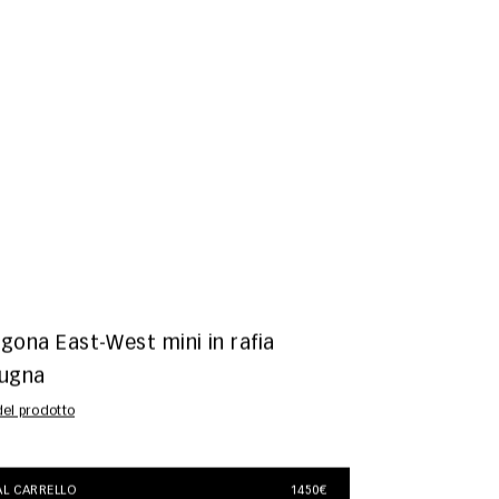
gona East-West mini in rafia
pugna
 del prodotto
L CARRELLO
1450€