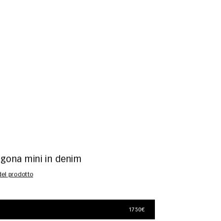
igona mini in denim
 del prodotto
1750€