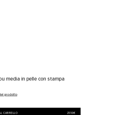
ou media in pelle con stampa
 del prodotto
L CARRELLO
2550€