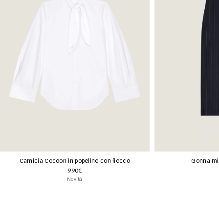
Camicia Cocoon in popeline con fiocco
Gonna mid
990€
Novità