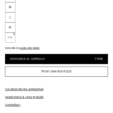
M
L
XL
XXL
Consulta la
guida alle taglie
AGGIUNGA AL CARRELLO
1100€
TROVI UNA BOUTIQUE
Caratteristiche ambientali
Spedizione & reso gratuiti
Inf
Contattaci