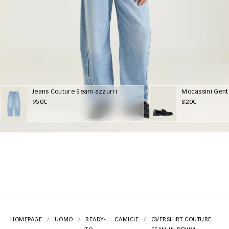
Jeans Couture Seam azzurri
Mocassini Gent 
950€
820€
HOMEPAGE
UOMO
READY-
CAMICIE
OVERSHIRT COUTURE