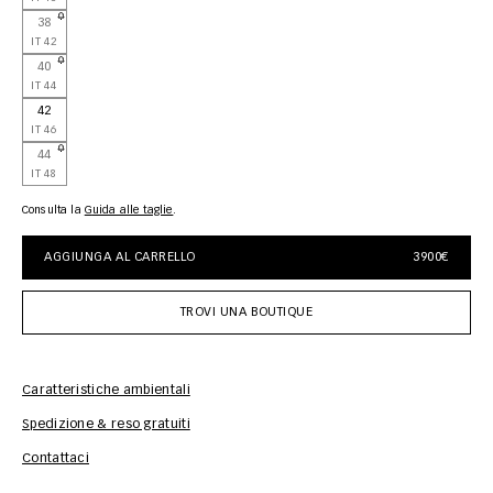
38
IT 42
40
IT 44
42
IT 46
44
IT 48
Consulta la
guida alle taglie
AGGIUNGA AL CARRELLO
3900€
TROVI UNA BOUTIQUE
Caratteristiche ambientali
Spedizione & reso gratuiti
Inf
Contattaci