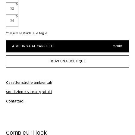
52
54
Consulta la
guida alle taglie
AGGIUNGA AL CARRELLO
2700€
TROVI UNA BOUTIQUE
Caratteristiche ambientali
Spedizione & reso gratuiti
Inf
Contattaci
Completi il look