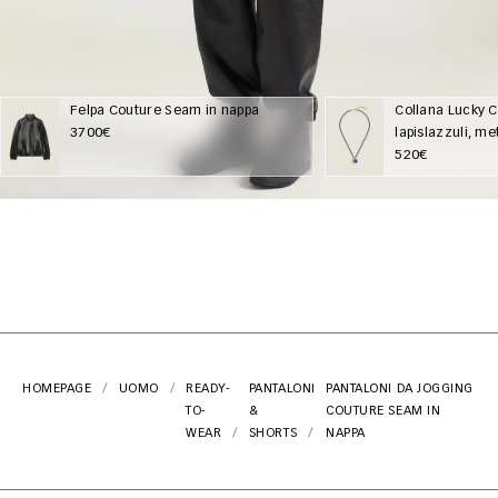
Felpa Couture Seam in nappa
Collana Lucky 
3700€
lapislazzuli, me
520€
HOMEPAGE
UOMO
READY-
PANTALONI
PANTALONI DA JOGGING
TO-
&
COUTURE SEAM IN
WEAR
SHORTS
NAPPA