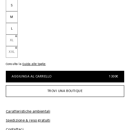
S
M
L
XL
XXL
Consulta la
guida alle taglie
AGGIUNGA AL CARRELLO
1300€
TROVI UNA BOUTIQUE
Caratteristiche ambientali
Spedizione & reso gratuiti
Inf
Contattaci