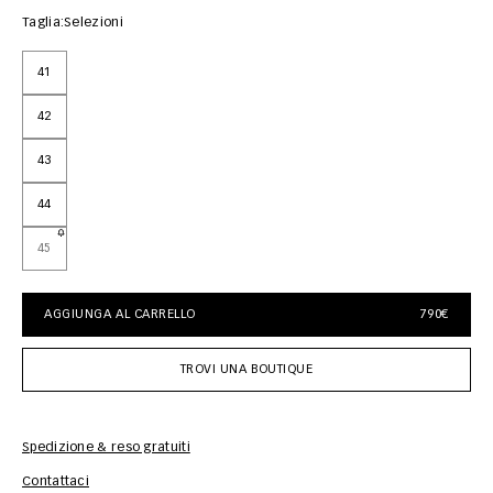
Taglia:
Selezioni
41
42
43
44
45
AGGIUNGA AL CARRELLO
790€
TROVI UNA BOUTIQUE
Spedizione & reso gratuiti
Inf
Contattaci