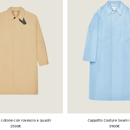
n cotone con rovescio a quadri
Cappotto Couture Seam i
2500€
3900€