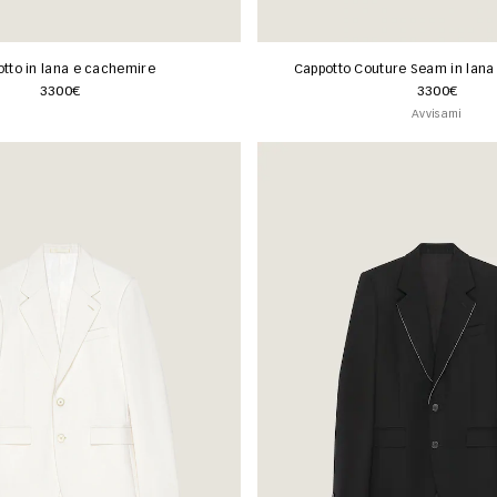
tto in lana e cachemire
Cappotto Couture Seam in lana
3300€
3300€
Avvisami