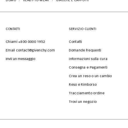
UOMO
READY-TO-WEAR
GIACCHE E CAPPOTTI
CONTATTI
SERVIZIO CLIENTI
Chiami +800 0000 1952
Contatti
Email contact@givenchy.com
Domande frequenti
Invii un messaggio
Informazioni sulla cura
Consegna e Pagamenti
Crea un reso o un cambio
Reso e Rimborso
Tracciamento ordine
Trovi un negozio