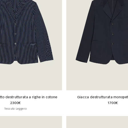
o destrutturata a righe in cotone
Giacca destrutturata monopet
2300€
1700€
Tessuto Leggero