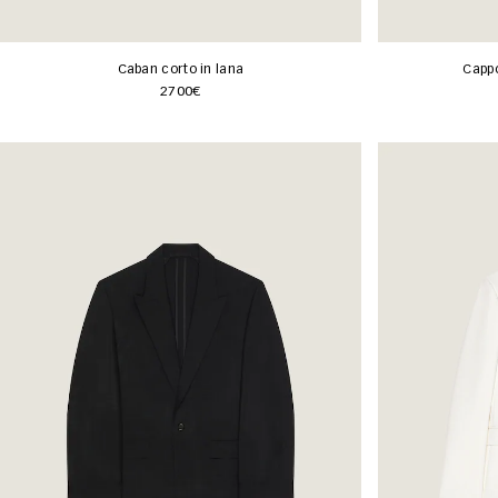
Caban corto in lana
Cappo
2700€