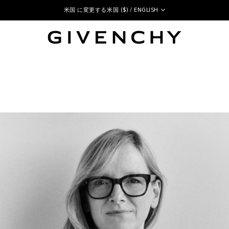
米国 に変更する
米国 ($) / ENGLISH
ジバンシィ