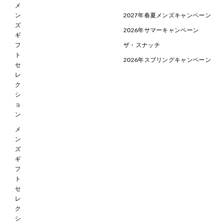
メ
ン
2027年春夏メンズキャンペーン
ズ
2026年サマーキャンペーン
ギ
フ
ザ・スナッチ
ト
2026年スプリングキャンペーン
セ
レ
ク
シ
ョ
ン
メ
ン
ズ
ギ
フ
ト
セ
レ
ク
シ