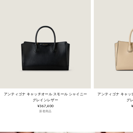
アンティゴナ キャッチオール スモール シャイニー
アンティゴナ キャッ
グレインレザー
グ
¥367,400
新着商品