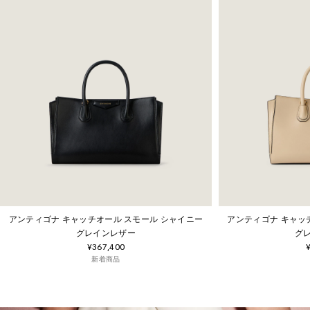
アンティゴナ キャッチオール スモール シャイニー
アンティゴナ キャッ
グレインレザー
グ
¥367,400
新着商品