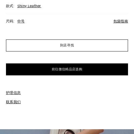
款式:
Shiny Leather
尺码:
中号
包袋指南
到店寻找
前往微信精品店选购
护理信息
免
联系我们