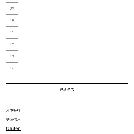
39
40
41
42
43
44
到店寻找
环境特征
护理信息
免
联系我们