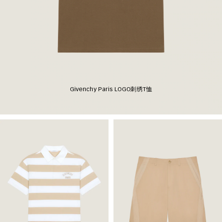
Givenchy Paris LOGO刺绣T恤