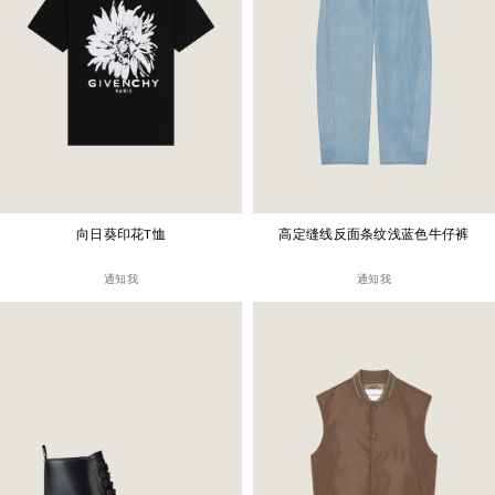
向日葵印花T恤
高定缝线反面条纹浅蓝色牛仔裤
通知我
通知我