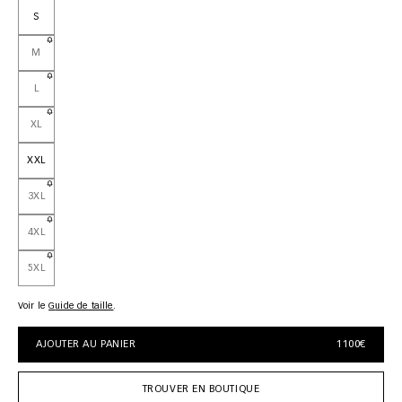
S
M
L
XL
XXL
3XL
4XL
5XL
Voir le
guide de taille
AJOUTER AU PANIER
1100€
TROUVER EN BOUTIQUE