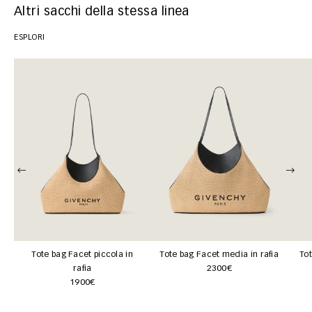
Altri sacchi della stessa linea
ESPLORI
Tote bag Facet piccola in
Tote bag Facet media in rafia
Tot
rafia
2300€
1900€