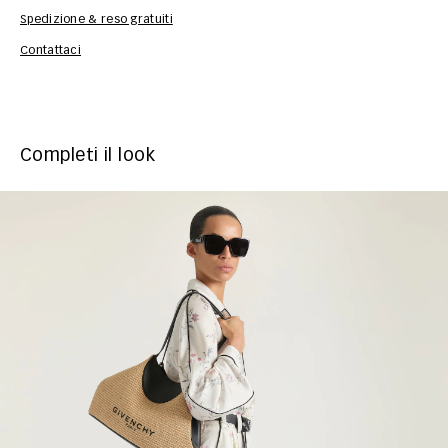
Spedizione & reso gratuiti
Inf
Contattaci
Completi il look