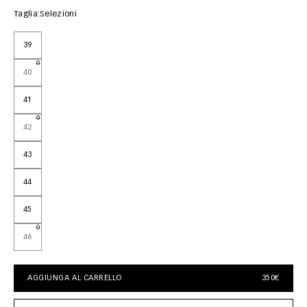
Taglia:
Selezioni
39
40
41
42
43
44
45
46
AGGIUNGA AL CARRELLO
350€