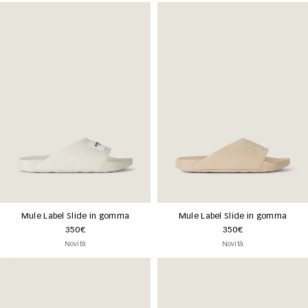
Mule Label Slide in gomma
Mule Label Slide in gomma
350€
350€
Novità
Novità