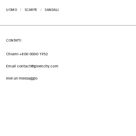
UOMO
SCARPE
SANDALI
CONTATTI
Chiami +800 0000 1952
Email contact@givenchy.com
Invii un messaggio
SERVIZIO CLIENTI
NOTE LEGALI
CHI SIAMO