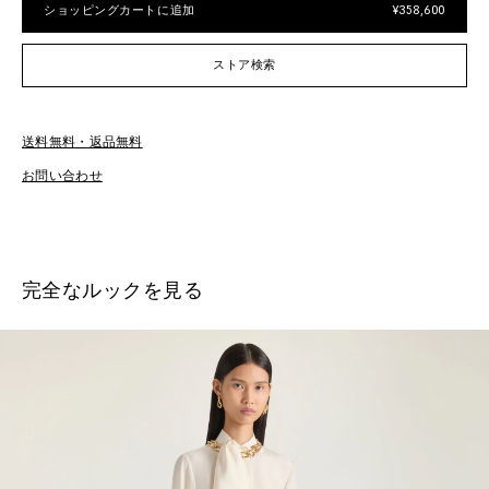
ショッピングカートに追加
¥358,600
ストア検索
送料無料・返品無料
お
お問い合わせ
完全なルックを見る