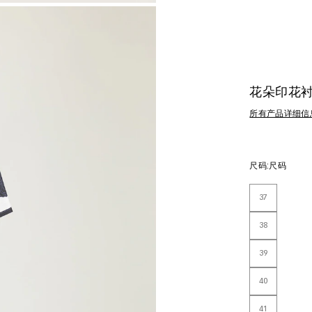
花朵印花
所有产品详细信
尺码:
尺码
37
38
39
40
41