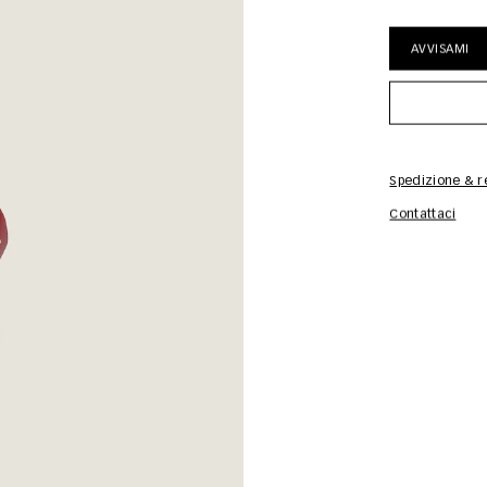
AVVISAMI
Spedizione & re
Contattaci