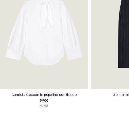
Camicia Cocoon in popeline con fiocco
Gonna mid
990€
Novità