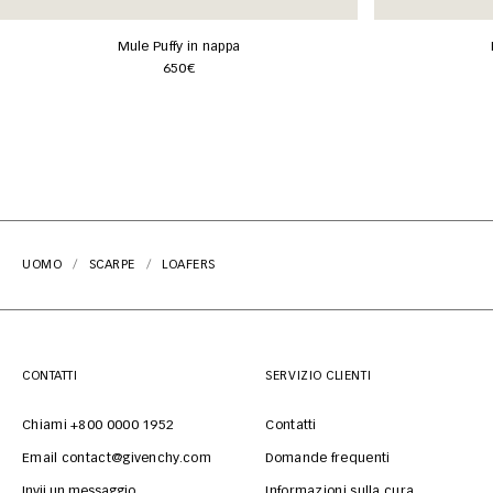
Mule Puffy in nappa
650€
UOMO
SCARPE
LOAFERS
CONTATTI
SERVIZIO CLIENTI
Chiami +800 0000 1952
Contatti
Email contact@givenchy.com
Domande frequenti
Invii un messaggio
Informazioni sulla cura