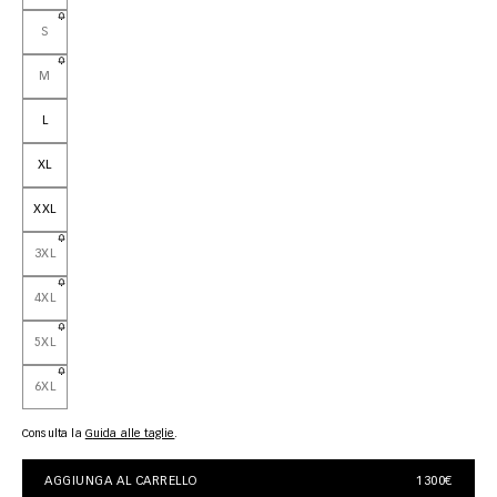
S
M
L
XL
XXL
3XL
4XL
5XL
6XL
Consulta la
guida alle taglie
AGGIUNGA AL CARRELLO
1300€