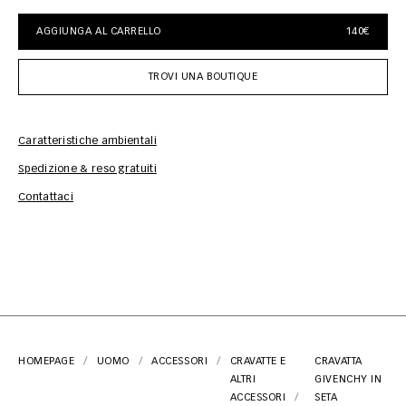
AGGIUNGA AL CARRELLO
140€
TROVI UNA BOUTIQUE
Caratteristiche ambientali
Spedizione & reso gratuiti
Inf
Contattaci
HOMEPAGE
UOMO
ACCESSORI
CRAVATTE E
CRAVATTA
ALTRI
GIVENCHY IN
ACCESSORI
SETA